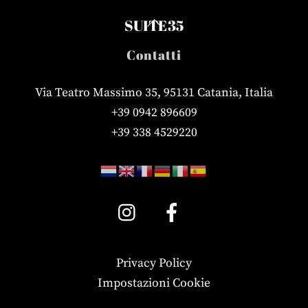
Back
SUITE35
To
Contatti
Top
Via Teatro Massimo 35, 95131 Catania, Italia
+39 0942 896609
+39 338 4529220
Privacy Policy
Impostazioni Cookie