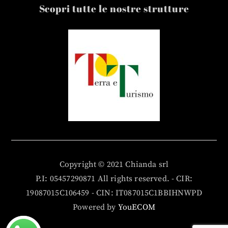
Scopri tutte le nostre strutture
Copyright © 2021 Chianda srl
P.I: 05457290871 All rights reserved. - CIR:
19087015C106459 - CIN: IT087015C1BBIHNWPD
Powered by
YouECOM