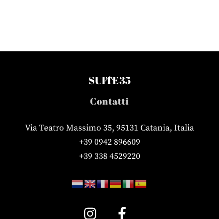
Back
SUITE35
To
Contatti
Top
Via Teatro Massimo 35, 95131 Catania, Italia
+39 0942 896609
+39 338 4529220