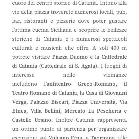
cuore del centro storico di Catania. Intono alla
vie della piazza troverete numerosi locali, pub,
bar, ristoranti e pizzerie dove poter gustare
l’ottima cucina Siciliana e scoprire le bellezze
storiche di Catania e i numerosi spettacoli
culturali e musicali che offre. A soli 400 m
potrete visitare
Piazza Duomo
e la
Cattedrale
di Catania (Cattedrale di S. Agata)
. I luoghi di
interesse nelle vicinanze
includono
l’anfiteatro Greco-Romano
,
il
Teatro Romano di Catania
,
la Casa di Giovanni
Verga
,
Palazzo Biscari
,
Piazza Università
,
Via
Etnea
,
Villa Bellini,
Mercato La Pescheria
e
Castello Ursino
. Inoltre Catania rappresenta
un ottimo punto di partenza per organizzare
escursioni sul
Vulcano Etna
, a
Taormina
, alle